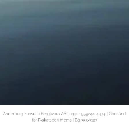
Anderberg konsult i Bergkvara AB | org.nr 559244-4474. | Godkänd
för F-skatt och moms | Bg 755-7127